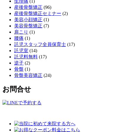
生理痛
(1)
産後骨盤矯正
(96)
産後骨盤矯正セミナー
(2)
美容小顔矯正
(1)
美容骨盤矯正
(7)
肩こり
(1)
腰痛
(1)
託児スタッフ全員保育士
(17)
託児室
(14)
託児料無料
(17)
逆子
(2)
骨盤
(1)
骨盤美容矯正
(24)
お問合せ