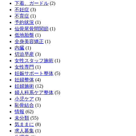
下着、ガードル
(2)
不妊症
(3)
不育症
(1)
予約状況
(1)
仙骨尾骨間関節
(1)
低地胎盤
(1)
全身美容矯正
(1)
内臓
(1)
切迫早産
(3)
女性スタッフ施術
(1)
女性専門
(1)
妊娠サポート整体
(5)
妊婦整体
(4)
妊婦施術
(12)
婦人科系ケア整体
(5)
小児ケア
(3)
恥骨結合
(1)
情報
(62)
未分類
(55)
気ままに
(8)
求人募集
(1)