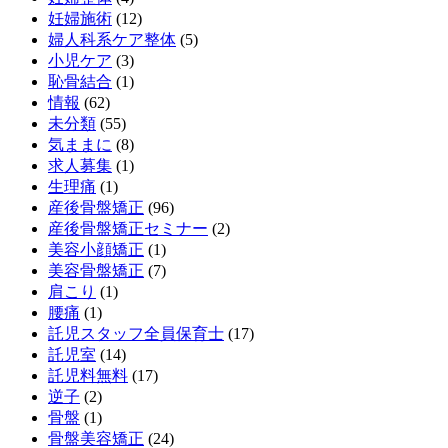
妊婦施術
(12)
婦人科系ケア整体
(5)
小児ケア
(3)
恥骨結合
(1)
情報
(62)
未分類
(55)
気ままに
(8)
求人募集
(1)
生理痛
(1)
産後骨盤矯正
(96)
産後骨盤矯正セミナー
(2)
美容小顔矯正
(1)
美容骨盤矯正
(7)
肩こり
(1)
腰痛
(1)
託児スタッフ全員保育士
(17)
託児室
(14)
託児料無料
(17)
逆子
(2)
骨盤
(1)
骨盤美容矯正
(24)