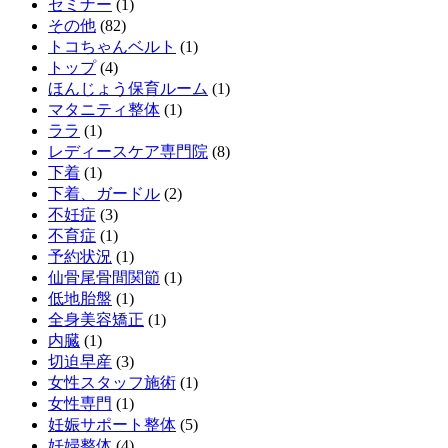
セミナー
(1)
その他
(82)
トコちゃんベルト
(1)
トップ
(4)
ほんじょう保育ルーム
(1)
マタニティ整体
(1)
ララ
(1)
レディースケア専門院
(8)
下着
(1)
下着、ガードル
(2)
不妊症
(3)
不育症
(1)
予約状況
(1)
仙骨尾骨間関節
(1)
低地胎盤
(1)
全身美容矯正
(1)
内臓
(1)
切迫早産
(3)
女性スタッフ施術
(1)
女性専門
(1)
妊娠サポート整体
(5)
妊婦整体
(4)