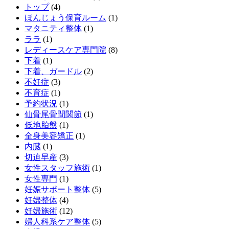
トップ
(4)
ほんじょう保育ルーム
(1)
マタニティ整体
(1)
ララ
(1)
レディースケア専門院
(8)
下着
(1)
下着、ガードル
(2)
不妊症
(3)
不育症
(1)
予約状況
(1)
仙骨尾骨間関節
(1)
低地胎盤
(1)
全身美容矯正
(1)
内臓
(1)
切迫早産
(3)
女性スタッフ施術
(1)
女性専門
(1)
妊娠サポート整体
(5)
妊婦整体
(4)
妊婦施術
(12)
婦人科系ケア整体
(5)