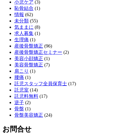
小児ケア
(3)
恥骨結合
(1)
情報
(62)
未分類
(55)
気ままに
(8)
求人募集
(1)
生理痛
(1)
産後骨盤矯正
(96)
産後骨盤矯正セミナー
(2)
美容小顔矯正
(1)
美容骨盤矯正
(7)
肩こり
(1)
腰痛
(1)
託児スタッフ全員保育士
(17)
託児室
(14)
託児料無料
(17)
逆子
(2)
骨盤
(1)
骨盤美容矯正
(24)
お問合せ