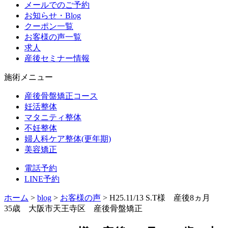
メールでのご予約
お知らせ・Blog
クーポン一覧
お客様の声一覧
求人
産後セミナー情報
施術メニュー
産後骨盤矯正コース
妊活整体
マタニティ整体
不妊整体
婦人科ケア整体(更年期)
美容矯正
電話予約
LINE予約
ホーム
>
blog
>
お客様の声
>
H25.11/13 S.T様 産後8ヵ月
35歳 大阪市天王寺区 産後骨盤矯正