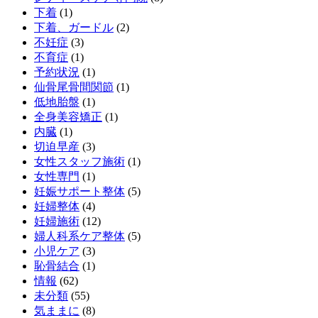
下着
(1)
下着、ガードル
(2)
不妊症
(3)
不育症
(1)
予約状況
(1)
仙骨尾骨間関節
(1)
低地胎盤
(1)
全身美容矯正
(1)
内臓
(1)
切迫早産
(3)
女性スタッフ施術
(1)
女性専門
(1)
妊娠サポート整体
(5)
妊婦整体
(4)
妊婦施術
(12)
婦人科系ケア整体
(5)
小児ケア
(3)
恥骨結合
(1)
情報
(62)
未分類
(55)
気ままに
(8)