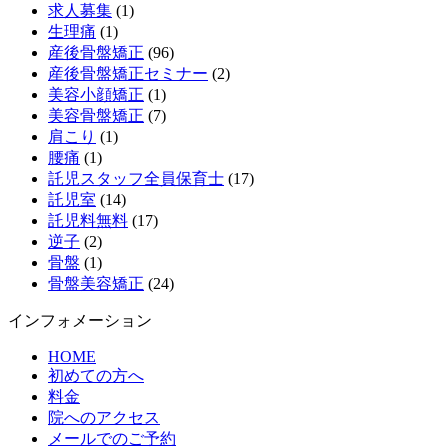
求人募集
(1)
生理痛
(1)
産後骨盤矯正
(96)
産後骨盤矯正セミナー
(2)
美容小顔矯正
(1)
美容骨盤矯正
(7)
肩こり
(1)
腰痛
(1)
託児スタッフ全員保育士
(17)
託児室
(14)
託児料無料
(17)
逆子
(2)
骨盤
(1)
骨盤美容矯正
(24)
インフォメーション
HOME
初めての方へ
料金
院へのアクセス
メールでのご予約