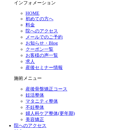
インフォメーション
HOME
初めての方へ
料金
院へのアクセス
メールでのご予約
お知らせ・Blog
クーポン一覧
お客様の声一覧
求人
産後セミナー情報
施術メニュー
産後骨盤矯正コース
妊活整体
マタニティ整体
不妊整体
婦人科ケア整体(更年期)
美容矯正
院へのアクセス