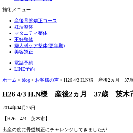
施術メニュー
産後骨盤矯正コース
妊活整体
マタニティ整体
不妊整体
婦人科ケア整体(更年期)
美容矯正
電話予約
LINE予約
ホーム
>
blog
>
お客様の声
>
H26 4/3 H.N様 産後2ヵ月
H26 4/3 H.N様 産後2ヵ月 37歳 
2014年04月25日
【H26 4/3 茨木市】
出産の度に骨盤矯正にチャレンジしてきましたが