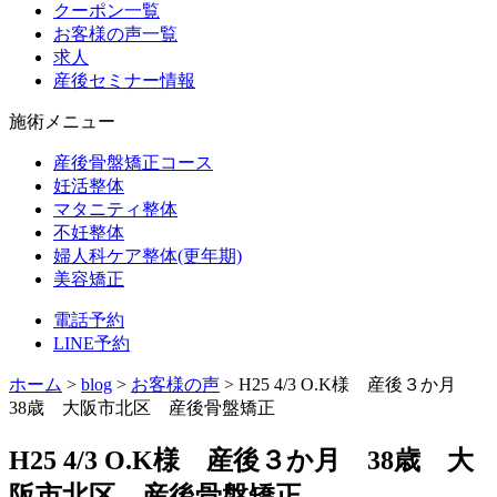
クーポン一覧
お客様の声一覧
求人
産後セミナー情報
施術メニュー
産後骨盤矯正コース
妊活整体
マタニティ整体
不妊整体
婦人科ケア整体(更年期)
美容矯正
電話予約
LINE予約
ホーム
>
blog
>
お客様の声
>
H25 4/3 O.K様 産後３か月
38歳 大阪市北区 産後骨盤矯正
H25 4/3 O.K様 産後３か月 38歳 大
阪市北区 産後骨盤矯正