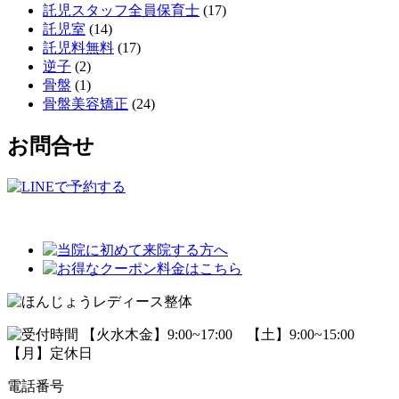
託児スタッフ全員保育士
(17)
託児室
(14)
託児料無料
(17)
逆子
(2)
骨盤
(1)
骨盤美容矯正
(24)
お問合せ
電話番号