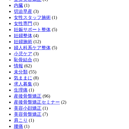
内臓
(1)
切迫早産
(3)
女性スタッフ施術
(1)
女性専門
(1)
妊娠サポート整体
(5)
妊婦整体
(4)
妊婦施術
(12)
婦人科系ケア整体
(5)
小児ケア
(3)
恥骨結合
(1)
情報
(62)
未分類
(55)
気ままに
(8)
求人募集
(1)
生理痛
(1)
産後骨盤矯正
(96)
産後骨盤矯正セミナー
(2)
美容小顔矯正
(1)
美容骨盤矯正
(7)
肩こり
(1)
腰痛
(1)