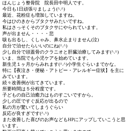
ほんじょう整骨院 院長田中明人です。
今日も1日頑張りましょう(^.^)
最近、花粉症も増加していますね。
今はひのきからブタクサみたいですね。
私はさっそくそのブタクサにやられています。
声が出ません・・・・悲
咳も出るし、くしゃみ、鼻水止まりません(泣)
自分で治せたらいいのにね(^.^)
少し自分で頭蓋骨のクラニオと肝臓治療してみます(^.^)
いま、当院でも小児ケアを始めています。
新生児１ヶ月からみれます(^.^)小学生ぐらいまでかな。
特に【夜泣き・便秘・アトピー・アレルギー症状】を主に
みています。
続々改善例が出てきています。
所要時間は５分程度です。
子どもの自己治癒力はものすごいですから。
少しの圧ですぐ反応が出るので
私の方が驚いてしまうぐらい
反応が良すぎです(^.^)
また改善した喜びのお声などもHPにアップしていこうと思
います。