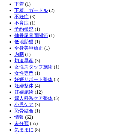
下着
(1)
下着、ガードル
(2)
不妊症
(3)
不育症
(1)
予約状況
(1)
仙骨尾骨間関節
(1)
低地胎盤
(1)
全身美容矯正
(1)
内臓
(1)
切迫早産
(3)
女性スタッフ施術
(1)
女性専門
(1)
妊娠サポート整体
(5)
妊婦整体
(4)
妊婦施術
(12)
婦人科系ケア整体
(5)
小児ケア
(3)
恥骨結合
(1)
情報
(62)
未分類
(55)
気ままに
(8)