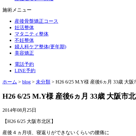
施術メニュー
産後骨盤矯正コース
妊活整体
マタニティ整体
不妊整体
婦人科ケア整体(更年期)
美容矯正
電話予約
LINE予約
ホーム
>
blog
>
未分類
>
H26 6/25 M.Y様 産後6ヵ月 33歳
H26 6/25 M.Y様 産後6ヵ月 33歳 大
2014年08月25日
【H26 6/25 大阪市北区】
産後４ヵ月頃、寝返りができないくらいの腰痛に