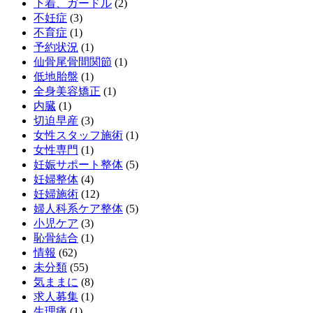
下着、ガードル
(2)
不妊症
(3)
不育症
(1)
予約状況
(1)
仙骨尾骨間関節
(1)
低地胎盤
(1)
全身美容矯正
(1)
内臓
(1)
切迫早産
(3)
女性スタッフ施術
(1)
女性専門
(1)
妊娠サポート整体
(5)
妊婦整体
(4)
妊婦施術
(12)
婦人科系ケア整体
(5)
小児ケア
(3)
恥骨結合
(1)
情報
(62)
未分類
(55)
気ままに
(8)
求人募集
(1)
生理痛
(1)