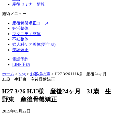
産後セミナー情報
施術メニュー
産後骨盤矯正コース
妊活整体
マタニティ整体
不妊整体
婦人科ケア整体(更年期)
美容矯正
電話予約
LINE予約
ホーム
>
blog
>
お客様の声
>
H27 3/26 H.U様 産後24ヶ月
31歳 生野東 産後骨盤矯正
H27 3/26 H.U様 産後24ヶ月 31歳 生
野東 産後骨盤矯正
2015年05月22日