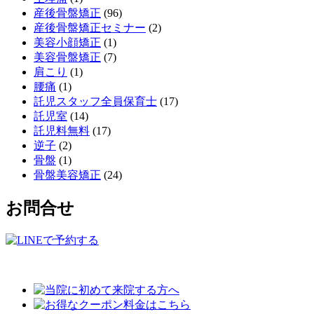
産後骨盤矯正
(96)
産後骨盤矯正セミナー
(2)
美容小顔矯正
(1)
美容骨盤矯正
(7)
肩こり
(1)
腰痛
(1)
託児スタッフ全員保育士
(17)
託児室
(14)
託児料無料
(17)
逆子
(2)
骨盤
(1)
骨盤美容矯正
(24)
お問合せ