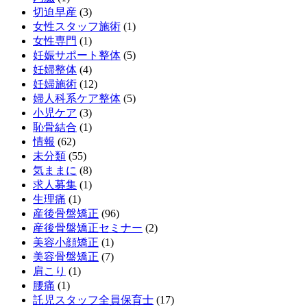
切迫早産
(3)
女性スタッフ施術
(1)
女性専門
(1)
妊娠サポート整体
(5)
妊婦整体
(4)
妊婦施術
(12)
婦人科系ケア整体
(5)
小児ケア
(3)
恥骨結合
(1)
情報
(62)
未分類
(55)
気ままに
(8)
求人募集
(1)
生理痛
(1)
産後骨盤矯正
(96)
産後骨盤矯正セミナー
(2)
美容小顔矯正
(1)
美容骨盤矯正
(7)
肩こり
(1)
腰痛
(1)
託児スタッフ全員保育士
(17)