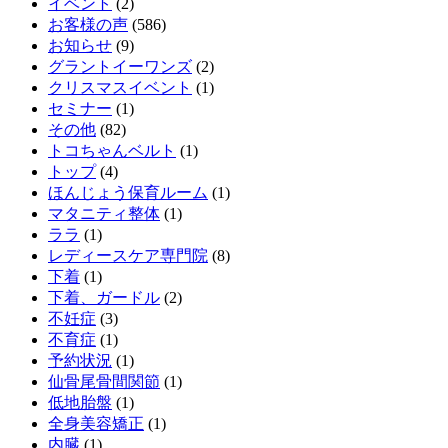
イベント
(2)
お客様の声
(586)
お知らせ
(9)
グラントイーワンズ
(2)
クリスマスイベント
(1)
セミナー
(1)
その他
(82)
トコちゃんベルト
(1)
トップ
(4)
ほんじょう保育ルーム
(1)
マタニティ整体
(1)
ララ
(1)
レディースケア専門院
(8)
下着
(1)
下着、ガードル
(2)
不妊症
(3)
不育症
(1)
予約状況
(1)
仙骨尾骨間関節
(1)
低地胎盤
(1)
全身美容矯正
(1)
内臓
(1)