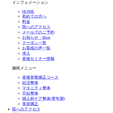
インフォメーション
HOME
初めての方へ
料金
院へのアクセス
メールでのご予約
お知らせ・Blog
クーポン一覧
お客様の声一覧
求人
産後セミナー情報
施術メニュー
産後骨盤矯正コース
妊活整体
マタニティ整体
不妊整体
婦人科ケア整体(更年期)
美容矯正
院へのアクセス