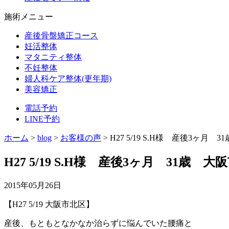
施術メニュー
産後骨盤矯正コース
妊活整体
マタニティ整体
不妊整体
婦人科ケア整体(更年期)
美容矯正
電話予約
LINE予約
ホーム
>
blog
>
お客様の声
>
H27 5/19 S.H様 産後3ヶ
H27 5/19 S.H様 産後3ヶ月 31歳
2015年05月26日
【H27 5/19 大阪市北区】
産後、もともとなかなか治らずに悩んでいた腰痛と