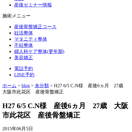
産後セミナー情報
施術メニュー
産後骨盤矯正コース
妊活整体
マタニティ整体
不妊整体
婦人科ケア整体(更年期)
美容矯正
電話予約
LINE予約
ホーム
>
blog
>
未分類
>
H27 6/5 C.N様 産後6ヵ月 27歳
大阪市此花区 産後骨盤矯正
H27 6/5 C.N様 産後6ヵ月 27歳 大阪
市此花区 産後骨盤矯正
2015年06月5日