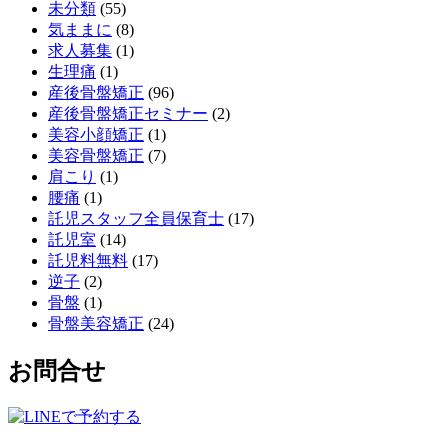
未分類
(55)
気ままに
(8)
求人募集
(1)
生理痛
(1)
産後骨盤矯正
(96)
産後骨盤矯正セミナー
(2)
美容小顔矯正
(1)
美容骨盤矯正
(7)
肩こり
(1)
腰痛
(1)
託児スタッフ全員保育士
(17)
託児室
(14)
託児料無料
(17)
逆子
(2)
骨盤
(1)
骨盤美容矯正
(24)
お問合せ