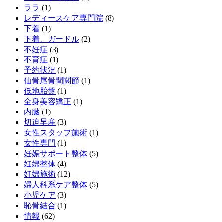
ララ
(1)
レディースケア専門院
(8)
下着
(1)
下着、ガードル
(2)
不妊症
(3)
不育症
(1)
予約状況
(1)
仙骨尾骨間関節
(1)
低地胎盤
(1)
全身美容矯正
(1)
内臓
(1)
切迫早産
(3)
女性スタッフ施術
(1)
女性専門
(1)
妊娠サポート整体
(5)
妊婦整体
(4)
妊婦施術
(12)
婦人科系ケア整体
(5)
小児ケア
(3)
恥骨結合
(1)
情報
(62)