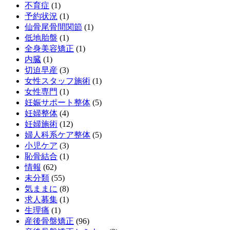
不育症
(1)
予約状況
(1)
仙骨尾骨間関節
(1)
低地胎盤
(1)
全身美容矯正
(1)
内臓
(1)
切迫早産
(3)
女性スタッフ施術
(1)
女性専門
(1)
妊娠サポート整体
(5)
妊婦整体
(4)
妊婦施術
(12)
婦人科系ケア整体
(5)
小児ケア
(3)
恥骨結合
(1)
情報
(62)
未分類
(55)
気ままに
(8)
求人募集
(1)
生理痛
(1)
産後骨盤矯正
(96)