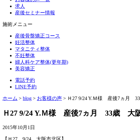
求人
産後セミナー情報
施術メニュー
産後骨盤矯正コース
妊活整体
マタニティ整体
不妊整体
婦人科ケア整体(更年期)
美容矯正
電話予約
LINE予約
ホーム
>
blog
>
お客様の声
>
Ｈ27 9/24 Y.Ｍ様 産後7ヵ
Ｈ27 9/24 Y.Ｍ様 産後7ヵ月 33歳
2015年10月1日
【Ｈ27 9/24 大阪市北区】