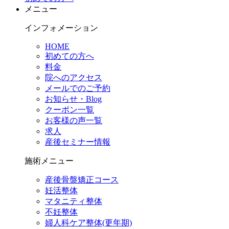
メニュー
インフォメーション
HOME
初めての方へ
料金
院へのアクセス
メールでのご予約
お知らせ・Blog
クーポン一覧
お客様の声一覧
求人
産後セミナー情報
施術メニュー
産後骨盤矯正コース
妊活整体
マタニティ整体
不妊整体
婦人科ケア整体(更年期)