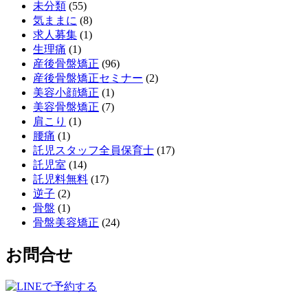
未分類
(55)
気ままに
(8)
求人募集
(1)
生理痛
(1)
産後骨盤矯正
(96)
産後骨盤矯正セミナー
(2)
美容小顔矯正
(1)
美容骨盤矯正
(7)
肩こり
(1)
腰痛
(1)
託児スタッフ全員保育士
(17)
託児室
(14)
託児料無料
(17)
逆子
(2)
骨盤
(1)
骨盤美容矯正
(24)
お問合せ