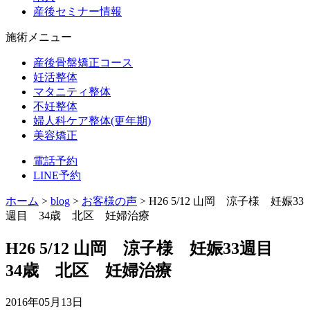
産後セミナー情報
施術メニュー
産後骨盤矯正コース
妊活整体
マタニティ整体
不妊整体
婦人科ケア整体(更年期)
美容矯正
電話予約
LINE予約
ホーム
>
blog
>
お客様の声
>
H26 5/12 山岡 涼子様 妊娠33
週目 34歳 北区 妊婦治療
H26 5/12 山岡 涼子様 妊娠33週目
34歳 北区 妊婦治療
2016年05月13日