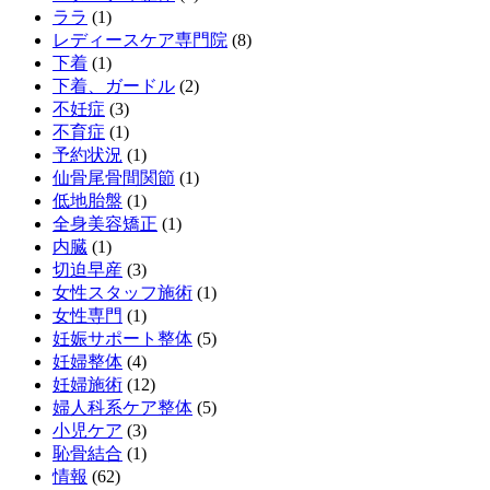
ララ
(1)
レディースケア専門院
(8)
下着
(1)
下着、ガードル
(2)
不妊症
(3)
不育症
(1)
予約状況
(1)
仙骨尾骨間関節
(1)
低地胎盤
(1)
全身美容矯正
(1)
内臓
(1)
切迫早産
(3)
女性スタッフ施術
(1)
女性専門
(1)
妊娠サポート整体
(5)
妊婦整体
(4)
妊婦施術
(12)
婦人科系ケア整体
(5)
小児ケア
(3)
恥骨結合
(1)
情報
(62)