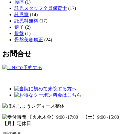
腰痛
(1)
託児スタッフ全員保育士
(17)
託児室
(14)
託児料無料
(17)
逆子
(2)
骨盤
(1)
骨盤美容矯正
(24)
お問合せ