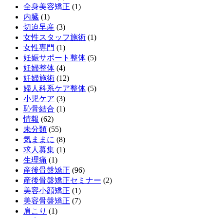
全身美容矯正
(1)
内臓
(1)
切迫早産
(3)
女性スタッフ施術
(1)
女性専門
(1)
妊娠サポート整体
(5)
妊婦整体
(4)
妊婦施術
(12)
婦人科系ケア整体
(5)
小児ケア
(3)
恥骨結合
(1)
情報
(62)
未分類
(55)
気ままに
(8)
求人募集
(1)
生理痛
(1)
産後骨盤矯正
(96)
産後骨盤矯正セミナー
(2)
美容小顔矯正
(1)
美容骨盤矯正
(7)
肩こり
(1)