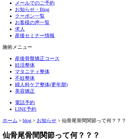
メールでのご予約
お知らせ・Blog
クーポン一覧
お客様の声一覧
求人
産後セミナー情報
施術メニュー
産後骨盤矯正コース
妊活整体
マタニティ整体
不妊整体
婦人科ケア整体(更年期)
美容矯正
電話予約
LINE予約
ホーム
>
blog
>
お知らせ
>
仙骨尾骨間関節って何？？？
仙骨尾骨間関節って何？？？