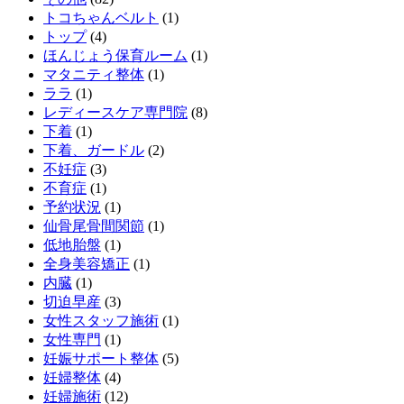
トコちゃんベルト
(1)
トップ
(4)
ほんじょう保育ルーム
(1)
マタニティ整体
(1)
ララ
(1)
レディースケア専門院
(8)
下着
(1)
下着、ガードル
(2)
不妊症
(3)
不育症
(1)
予約状況
(1)
仙骨尾骨間関節
(1)
低地胎盤
(1)
全身美容矯正
(1)
内臓
(1)
切迫早産
(3)
女性スタッフ施術
(1)
女性専門
(1)
妊娠サポート整体
(5)
妊婦整体
(4)
妊婦施術
(12)