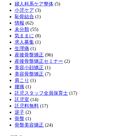
婦人科系ケア整体
(5)
小児ケア
(3)
恥骨結合
(1)
情報
(62)
未分類
(55)
気ままに
(8)
求人募集
(1)
生理痛
(1)
産後骨盤矯正
(96)
産後骨盤矯正セミナー
(2)
美容小顔矯正
(1)
美容骨盤矯正
(7)
肩こり
(1)
腰痛
(1)
託児スタッフ全員保育士
(17)
託児室
(14)
託児料無料
(17)
逆子
(2)
骨盤
(1)
骨盤美容矯正
(24)