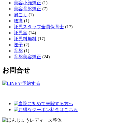
美容小顔矯正
(1)
美容骨盤矯正
(7)
肩こり
(1)
腰痛
(1)
託児スタッフ全員保育士
(17)
託児室
(14)
託児料無料
(17)
逆子
(2)
骨盤
(1)
骨盤美容矯正
(24)
お問合せ