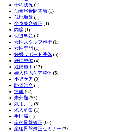
予約状況
(1)
仙骨尾骨間関節
(1)
低地胎盤
(1)
全身美容矯正
(1)
内臓
(1)
切迫早産
(3)
女性スタッフ施術
(1)
女性専門
(1)
妊娠サポート整体
(5)
妊婦整体
(4)
妊婦施術
(12)
婦人科系ケア整体
(5)
小児ケア
(3)
恥骨結合
(1)
情報
(62)
未分類
(55)
気ままに
(8)
求人募集
(1)
生理痛
(1)
産後骨盤矯正
(96)
産後骨盤矯正セミナー
(2)