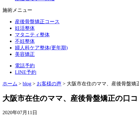
施術メニュー
産後骨盤矯正コース
妊活整体
マタニティ整体
不妊整体
婦人科ケア整体(更年期)
美容矯正
電話予約
LINE予約
ホーム
>
blog
>
お客様の声
>
大阪市在住のママ、産後骨盤矯
大阪市在住のママ、産後骨盤矯正の口コ
2020年07月11日