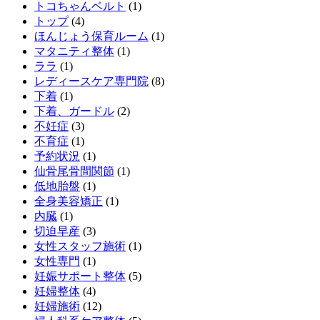
トコちゃんベルト
(1)
トップ
(4)
ほんじょう保育ルーム
(1)
マタニティ整体
(1)
ララ
(1)
レディースケア専門院
(8)
下着
(1)
下着、ガードル
(2)
不妊症
(3)
不育症
(1)
予約状況
(1)
仙骨尾骨間関節
(1)
低地胎盤
(1)
全身美容矯正
(1)
内臓
(1)
切迫早産
(3)
女性スタッフ施術
(1)
女性専門
(1)
妊娠サポート整体
(5)
妊婦整体
(4)
妊婦施術
(12)