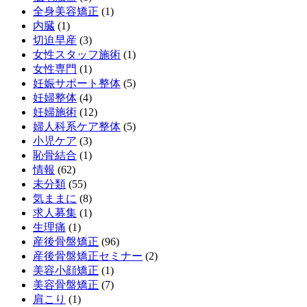
全身美容矯正
(1)
内臓
(1)
切迫早産
(3)
女性スタッフ施術
(1)
女性専門
(1)
妊娠サポート整体
(5)
妊婦整体
(4)
妊婦施術
(12)
婦人科系ケア整体
(5)
小児ケア
(3)
恥骨結合
(1)
情報
(62)
未分類
(55)
気ままに
(8)
求人募集
(1)
生理痛
(1)
産後骨盤矯正
(96)
産後骨盤矯正セミナー
(2)
美容小顔矯正
(1)
美容骨盤矯正
(7)
肩こり
(1)