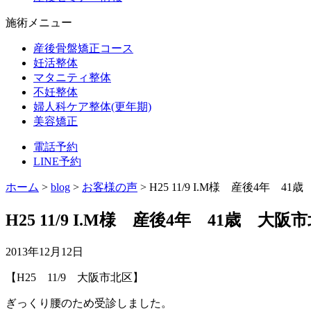
施術メニュー
産後骨盤矯正コース
妊活整体
マタニティ整体
不妊整体
婦人科ケア整体(更年期)
美容矯正
電話予約
LINE予約
ホーム
>
blog
>
お客様の声
>
H25 11/9 I.M様 産後4年
H25 11/9 I.M様 産後4年 41歳 
2013年12月12日
【H25 11/9 大阪市北区】
ぎっくり腰のため受診しました。