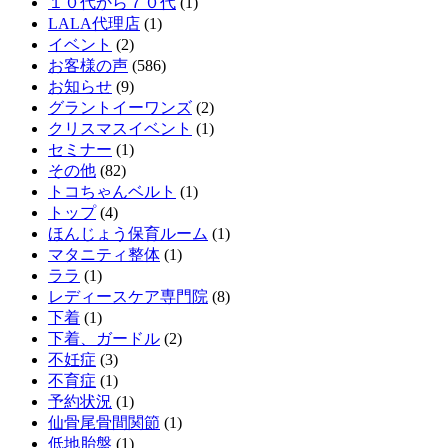
１０代から７０代
(1)
LALA代理店
(1)
イベント
(2)
お客様の声
(586)
お知らせ
(9)
グラントイーワンズ
(2)
クリスマスイベント
(1)
セミナー
(1)
その他
(82)
トコちゃんベルト
(1)
トップ
(4)
ほんじょう保育ルーム
(1)
マタニティ整体
(1)
ララ
(1)
レディースケア専門院
(8)
下着
(1)
下着、ガードル
(2)
不妊症
(3)
不育症
(1)
予約状況
(1)
仙骨尾骨間関節
(1)
低地胎盤
(1)