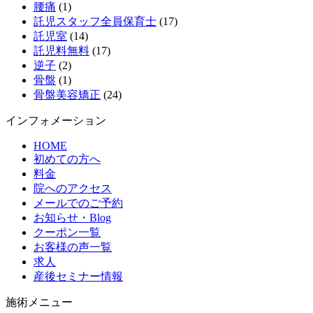
腰痛
(1)
託児スタッフ全員保育士
(17)
託児室
(14)
託児料無料
(17)
逆子
(2)
骨盤
(1)
骨盤美容矯正
(24)
インフォメーション
HOME
初めての方へ
料金
院へのアクセス
メールでのご予約
お知らせ・Blog
クーポン一覧
お客様の声一覧
求人
産後セミナー情報
施術メニュー