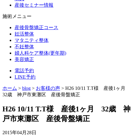
産後セミナー情報
施術メニュー
産後骨盤矯正コース
妊活整体
マタニティ整体
不妊整体
婦人科ケア整体(更年期)
美容矯正
電話予約
LINE予約
ホーム
>
blog
>
お客様の声
>
H26 10/11 T.T様 産後1ヶ月
32歳 神戸市東灘区 産後骨盤矯正
H26 10/11 T.T様 産後1ヶ月 32歳 神
戸市東灘区 産後骨盤矯正
2015年04月28日