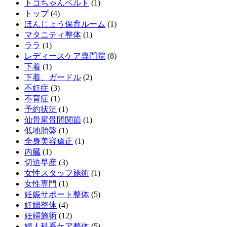
トコちゃんベルト
(1)
トップ
(4)
ほんじょう保育ルーム
(1)
マタニティ整体
(1)
ララ
(1)
レディースケア専門院
(8)
下着
(1)
下着、ガードル
(2)
不妊症
(3)
不育症
(1)
予約状況
(1)
仙骨尾骨間関節
(1)
低地胎盤
(1)
全身美容矯正
(1)
内臓
(1)
切迫早産
(3)
女性スタッフ施術
(1)
女性専門
(1)
妊娠サポート整体
(5)
妊婦整体
(4)
妊婦施術
(12)
婦人科系ケア整体
(5)