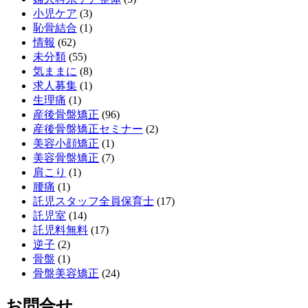
小児ケア
(3)
恥骨結合
(1)
情報
(62)
未分類
(55)
気ままに
(8)
求人募集
(1)
生理痛
(1)
産後骨盤矯正
(96)
産後骨盤矯正セミナー
(2)
美容小顔矯正
(1)
美容骨盤矯正
(7)
肩こり
(1)
腰痛
(1)
託児スタッフ全員保育士
(17)
託児室
(14)
託児料無料
(17)
逆子
(2)
骨盤
(1)
骨盤美容矯正
(24)
お問合せ