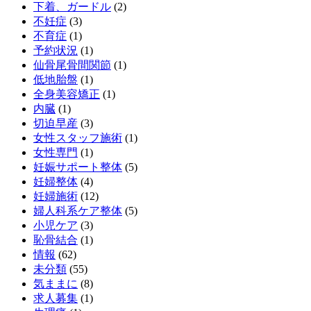
下着、ガードル
(2)
不妊症
(3)
不育症
(1)
予約状況
(1)
仙骨尾骨間関節
(1)
低地胎盤
(1)
全身美容矯正
(1)
内臓
(1)
切迫早産
(3)
女性スタッフ施術
(1)
女性専門
(1)
妊娠サポート整体
(5)
妊婦整体
(4)
妊婦施術
(12)
婦人科系ケア整体
(5)
小児ケア
(3)
恥骨結合
(1)
情報
(62)
未分類
(55)
気ままに
(8)
求人募集
(1)