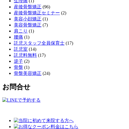
生理痛
(1)
産後骨盤矯正
(96)
産後骨盤矯正セミナー
(2)
美容小顔矯正
(1)
美容骨盤矯正
(7)
肩こり
(1)
腰痛
(1)
託児スタッフ全員保育士
(17)
託児室
(14)
託児料無料
(17)
逆子
(2)
骨盤
(1)
骨盤美容矯正
(24)
お問合せ